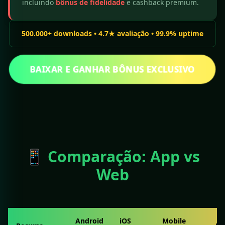
incluindo
bônus de fidelidade
e cashback premium.
500.000+ downloads • 4.7★ avaliação • 99.9% uptime
BAIXAR E GANHAR BÔNUS EXCLUSIVO
📱 Comparação: App vs
Web
Android
iOS
Mobile