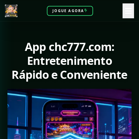
JOGUE AGORA
App chc777.com:
Entretenimento
Rápido e Conveniente