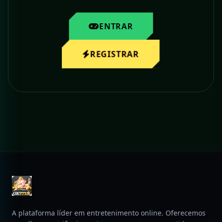
ENTRAR
REGISTRAR
A plataforma líder em entretenimento online. Oferecemos