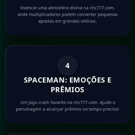
Vivencie uma atmosfera divina na chc777.com,
onde multiplicadores podem converter pequenas
apostas em grandes vitórias.
4
SPACEMAN: EMOÇÕES E
PRÊMIOS
Um jogo crash favorito na chc777.com. Ajude o
personagem a alcançar prêmios no tempo preciso!