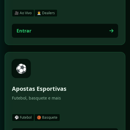
🎥 Ao Vivo
👨‍💼 Dealers
Entrar
⚽
Apostas Esportivas
Futebol, basquete e mais
⚽ Futebol
🏀 Basquete