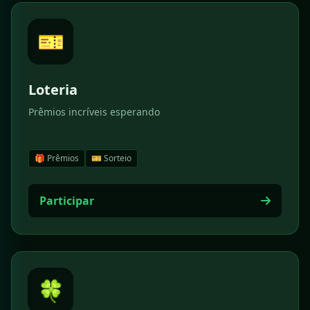
🎫
Loteria
Prêmios incríveis esperando
🎁 Prêmios
🎫 Sorteio
Participar
🍀