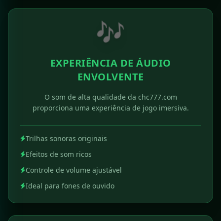
🎶
EXPERIÊNCIA DE ÁUDIO
ENVOLVENTE
O som de alta qualidade da chc777.com
proporciona uma experiência de jogo imersiva.
Trilhas sonoras originais
Efeitos de som ricos
Controle de volume ajustável
Ideal para fones de ouvido