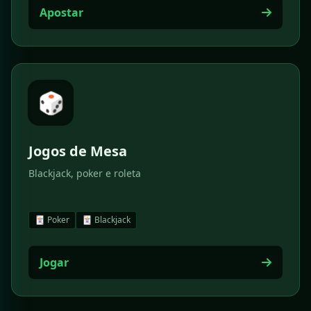
Apostar
🎲
Jogos de Mesa
Blackjack, poker e roleta
🃏 Poker
🃏 Blackjack
Jogar