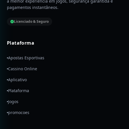
a melhor experiência em jogos, segurança garantida e
pagamentos instantâneos.
Licenciado & Seguro
Plataforma
Apostas Esportivas
Cassino Online
Aplicativo
Plataforma
Jogos
promocoes