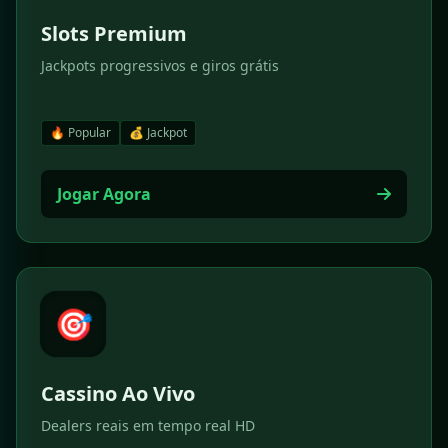
Slots Premium
Jackpots progressivos e giros grátis
🔥 Popular
💰 Jackpot
Jogar Agora
🎯
Cassino Ao Vivo
Dealers reais em tempo real HD